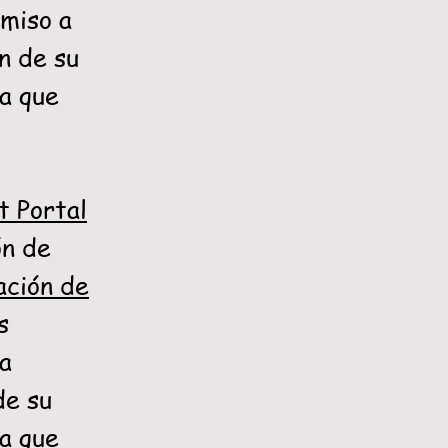
rmiso a
n de su
la que
t Portal
ón de
ación de
s
la
de su
la que