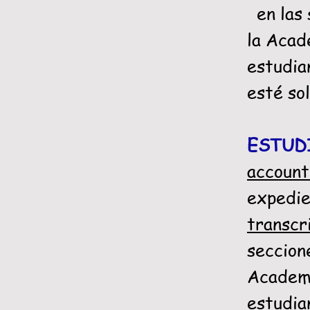
en las 
la Acad
estudian
esté sol
ESTUD
accoun
expedi
transcr
seccion
Academi
estudian