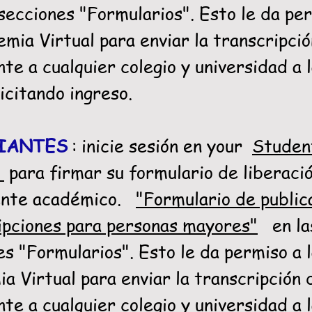
secciones "Formularios". Esto le da pe
emia Virtual para enviar la transcripció
te a cualquier colegio y universidad a 
icitando ingreso.
IANTES
: inicie sesión en your
Studen
t
para firmar su formulario de liberaci
ente académico.
"Formulario de public
ipciones para personas mayores"
en la
es "Formularios". Esto le da permiso a 
a Virtual para enviar la transcripción 
te a cualquier colegio y universidad a 