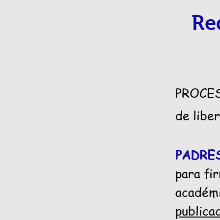
Re
PROCES
de libe
PADRE
para fi
académi
publica