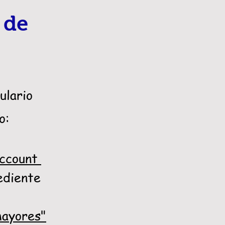
 de
lario
o:
account
ediente
mayores"