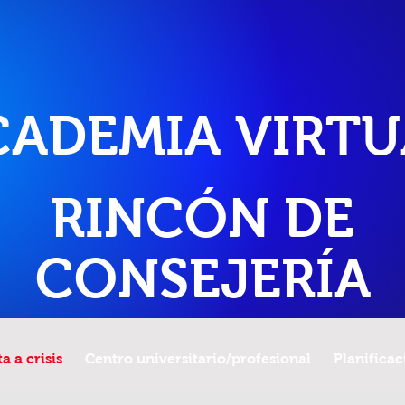
CADEMIA VIRTU
RINCÓN DE
CONSEJERÍA
a a crisis
Centro universitario/profesional
Planificac