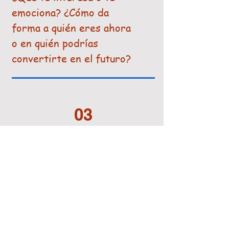
emociona? ¿Cómo da
forma a quién eres ahora
o en quién podrías
convertirte en el futuro?
03
Describe un momento en
el que tuviste un impacto
positivo en los demás.
¿Cuáles fueron los
desafíos? ¿Cuáles fueron
las recompensas?