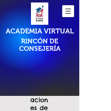
ACADEMIA VIRTUAL
RINCÓN DE
CONSEJERÍA
ensayo universitario
Indic
acion
es de